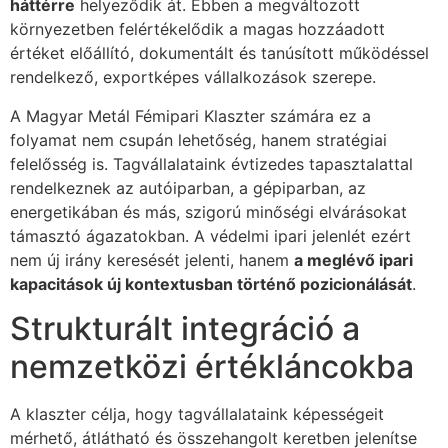
háttérre
helyeződik át. Ebben a megváltozott
környezetben felértékelődik a magas hozzáadott
értéket előállító, dokumentált és tanúsított működéssel
rendelkező, exportképes vállalkozások szerepe.
A Magyar Metál Fémipari Klaszter számára ez a
folyamat nem csupán lehetőség, hanem stratégiai
felelősség is. Tagvállalataink évtizedes tapasztalattal
rendelkeznek az autóiparban, a gépiparban, az
energetikában és más, szigorú minőségi elvárásokat
támasztó ágazatokban. A védelmi ipari jelenlét ezért
nem új irány keresését jelenti, hanem
a meglévő ipari
kapacitások új kontextusban történő pozicionálását
.
Strukturált integráció a
nemzetközi értékláncokba
A klaszter célja, hogy tagvállalataink képességeit
mérhető, átlátható és összehangolt keretben jelenítse