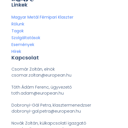
Linkek
Magyar Metál Fémipari Klaszter
Rólunk
Tagok
Szolgáltatások
Események
Hírek
Kapcsolat
Csomár Zoltán, elnök
csomar.zoltan@european.hu
Tóth Ádám Ferenc, ügyvezető
toth.adam@european.hu
Dobronyi-Gál Petra, klasztermenedzser
dobronyi-gal.petra@european.hu
Novák Zoltán, külkapcsolati igazgató