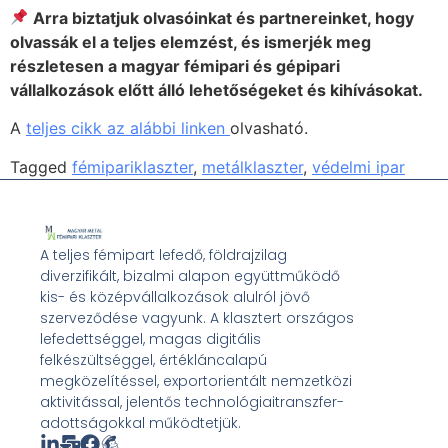
Arra biztatjuk olvasóinkat és partnereinket, hogy
olvassák el a teljes elemzést, és ismerjék meg
részletesen a magyar fémipari és gépipari
vállalkozások előtt álló lehetőségeket és kihívásokat.
A
teljes cikk az alábbi linken
olvasható.
Tagged
fémipariklaszter
,
metálklaszter
,
védelmi ipar
A teljes fémipart lefedő, földrajzilag
diverzifikált, bizalmi alapon együttműködő
kis- és középvállalkozások alulról jövő
szerveződése vagyunk. A klasztert országos
lefedettséggel, magas digitális
felkészültséggel, értékláncalapú
megközelítéssel, exportorientált nemzetközi
aktivitással, jelentős technológiaitranszfer-
adottságokkal működtetjük.