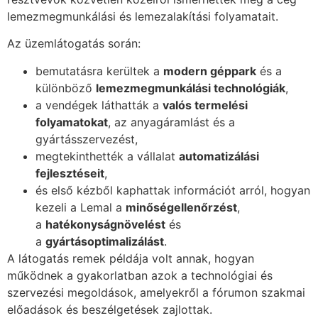
lemezmegmunkálási és lemezalakítási folyamatait.
Az üzemlátogatás során:
bemutatásra kerültek a
modern géppark
és a
különböző
lemezmegmunkálási technológiák
,
a vendégek láthatták a
valós termelési
folyamatokat
, az anyagáramlást és a
gyártásszervezést,
megtekinthették a vállalat
automatizálási
fejlesztéseit
,
és első kézből kaphattak információt arról, hogyan
kezeli a Lemal a
minőségellenőrzést
,
a
hatékonyságnövelést
és
a
gyártásoptimalizálást
.
A látogatás remek példája volt annak, hogyan
működnek a gyakorlatban azok a technológiai és
szervezési megoldások, amelyekről a fórumon szakmai
előadások és beszélgetések zajlottak.