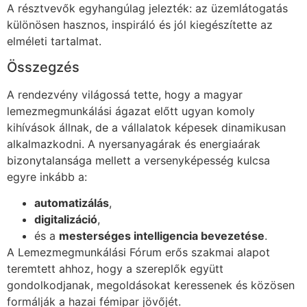
A résztvevők egyhangúlag jelezték: az üzemlátogatás
különösen hasznos, inspiráló és jól kiegészítette az
elméleti tartalmat.
Összegzés
A rendezvény világossá tette, hogy a magyar
lemezmegmunkálási ágazat előtt ugyan komoly
kihívások állnak, de a vállalatok képesek dinamikusan
alkalmazkodni. A nyersanyagárak és energiaárak
bizonytalansága mellett a versenyképesség kulcsa
egyre inkább a:
automatizálás
,
digitalizáció
,
és a
mesterséges intelligencia bevezetése
.
A Lemezmegmunkálási Fórum erős szakmai alapot
teremtett ahhoz, hogy a szereplők együtt
gondolkodjanak, megoldásokat keressenek és közösen
formálják a hazai fémipar jövőjét.