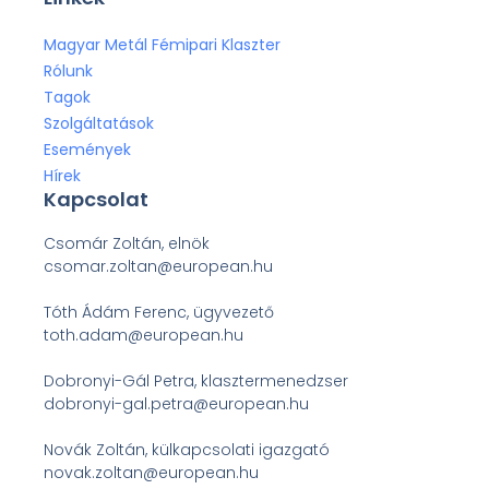
Magyar Metál Fémipari Klaszter
Rólunk
Tagok
Szolgáltatások
Események
Hírek
Kapcsolat
Csomár Zoltán, elnök
csomar.zoltan@european.hu
Tóth Ádám Ferenc, ügyvezető
toth.adam@european.hu
Dobronyi-Gál Petra, klasztermenedzser
dobronyi-gal.petra@european.hu
Novák Zoltán, külkapcsolati igazgató
novak.zoltan@european.hu