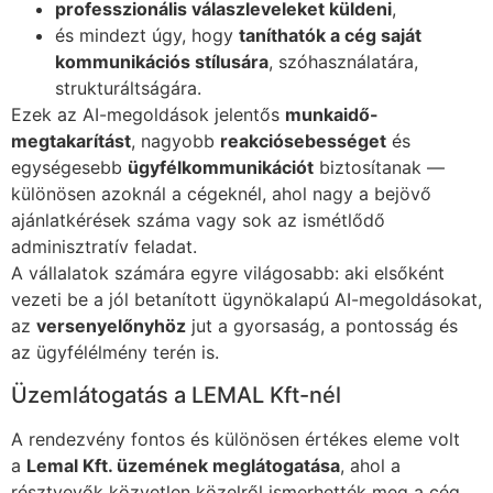
professzionális válaszleveleket küldeni
,
és mindezt úgy, hogy
taníthatók a cég saját
kommunikációs stílusára
, szóhasználatára,
strukturáltságára.
Ezek az AI-megoldások jelentős
munkaidő-
megtakarítást
, nagyobb
reakciósebességet
és
egységesebb
ügyfélkommunikációt
biztosítanak —
különösen azoknál a cégeknél, ahol nagy a bejövő
ajánlatkérések száma vagy sok az ismétlődő
adminisztratív feladat.
A vállalatok számára egyre világosabb: aki elsőként
vezeti be a jól betanított ügynökalapú AI-megoldásokat,
az
versenyelőnyhöz
jut a gyorsaság, a pontosság és
az ügyfélélmény terén is.
Üzemlátogatás a LEMAL Kft-nél
A rendezvény fontos és különösen értékes eleme volt
a
Lemal Kft. üzemének meglátogatása
, ahol a
résztvevők közvetlen közelről ismerhették meg a cég