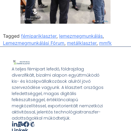
Tagged
fémipariklaszter
,
lemezmegmunkálás
,
Lemezmegmunkálási Fórum
,
metálklaszter
,
mmfk
A teljes fémipart lefedő, földrajzilag
diverzifikált, bizalmi alapon együttműködő
kis- és középvállalkozások alulról jövő
szerveződése vagyunk. A klasztert országos
lefedettséggel, magas digitális
felkészültséggel, értékláncalapú
megközelítéssel, exportorientált nemzetközi
aktivitással, jelentős technológiaitranszfer-
adottságokkal működtetjük.
Linkek