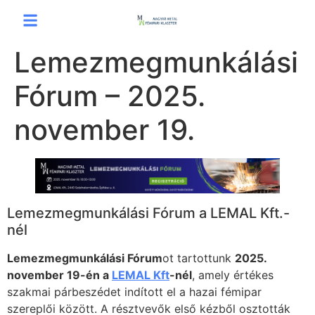
Lemezmegmunkálási
Fórum – 2025.
november 19.
Lemezmegmunkálási Fórum a LEMAL Kft.-
nél
Lemezmegmunkálási Fórum
ot tartottunk
2025.
november 19-én a
LEMAL Kft
-nél
, amely értékes
szakmai párbeszédet indított el a hazai fémipar
szereplői között. A résztvevők első kézből osztották