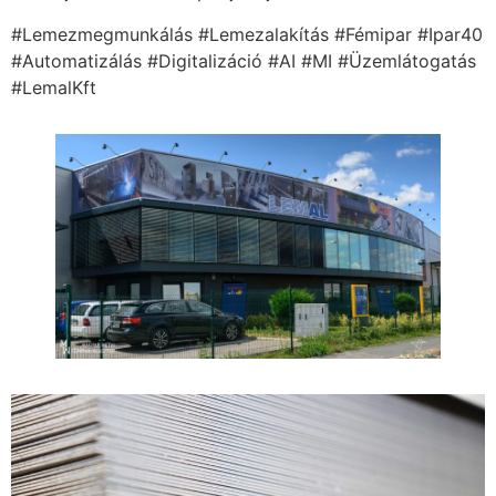
#Lemezmegmunkálás #Lemezalakítás #Fémipar #Ipar40
#Automatizálás #Digitalizáció #AI #MI #Üzemlátogatás
#LemalKft