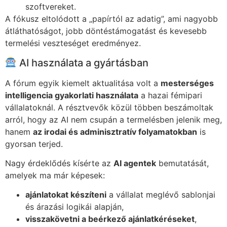
szoftvereket.
A fókusz eltolódott a „papírtól az adatig”, ami nagyobb
átláthatóságot, jobb döntéstámogatást és kevesebb
termelési veszteséget eredményez.
AI használata a gyártásban
A fórum egyik kiemelt aktualitása volt a
mesterséges
intelligencia gyakorlati használata
a hazai fémipari
vállalatoknál. A résztvevők közül többen beszámoltak
arról, hogy az AI nem csupán a termelésben jelenik meg,
hanem
az irodai és adminisztratív folyamatokban
is
gyorsan terjed.
Nagy érdeklődés kísérte az
AI agentek
bemutatását,
amelyek ma már képesek:
ajánlatokat készíteni
a vállalat meglévő sablonjai
és árazási logikái alapján,
visszakövetni a beérkező ajánlatkéréseket
,