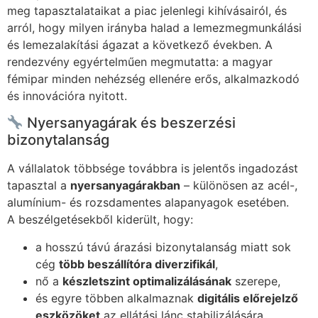
meg tapasztalataikat a piac jelenlegi kihívásairól, és
arról, hogy milyen irányba halad a lemezmegmunkálási
és lemezalakítási ágazat a következő években. A
rendezvény egyértelműen megmutatta: a magyar
fémipar minden nehézség ellenére erős, alkalmazkodó
és innovációra nyitott.
Nyersanyagárak és beszerzési
bizonytalanság
A vállalatok többsége továbbra is jelentős ingadozást
tapasztal a
nyersanyagárakban
– különösen az acél-,
alumínium- és rozsdamentes alapanyagok esetében.
A beszélgetésekből kiderült, hogy:
a hosszú távú árazási bizonytalanság miatt sok
cég
több beszállítóra diverzifikál
,
nő a
készletszint optimalizálásának
szerepe,
és egyre többen alkalmaznak
digitális előrejelző
eszközöket
az ellátási lánc stabilizálására.