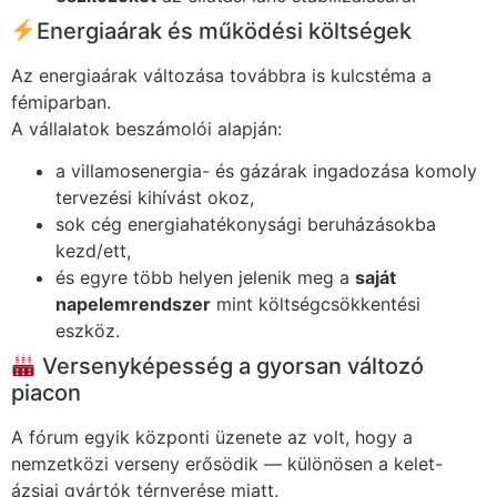
Energiaárak és működési költségek
Az energiaárak változása továbbra is kulcstéma a
fémiparban.
A vállalatok beszámolói alapján:
a villamosenergia- és gázárak ingadozása komoly
tervezési kihívást okoz,
sok cég energiahatékonysági beruházásokba
kezd/ett,
és egyre több helyen jelenik meg a
saját
napelemrendszer
mint költségcsökkentési
eszköz.
Versenyképesség a gyorsan változó
piacon
A fórum egyik központi üzenete az volt, hogy a
nemzetközi verseny erősödik — különösen a kelet-
ázsiai gyártók térnyerése miatt.